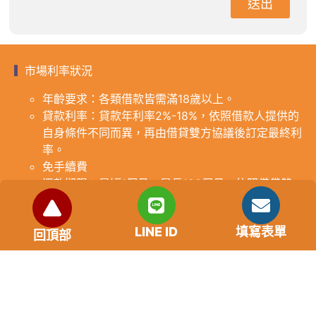
送出
市場利率狀況
年齡要求：各類借款皆需滿18歲以上。
貸款利率：貸款年利率2%-18%，依照借款人提供的
自身條件不同而異，再由借貸雙方協議後訂定最終利
率。
免手續費
還款期限：最短1個月，最長180個月，依照借貸雙
方協議而訂。
範例試算：小明急需現金10萬元，經多方比較利率
LINE ID
填寫表單
後選定金主，雙方簽定於36個月內須還清借款，年
回頂部
利率12%計算，每月利息1000元，無須手續費。
『本案例僅供參考，依最終核准結果為準，使用者請
審慎評估個人風險承擔能力。』
重要提醒