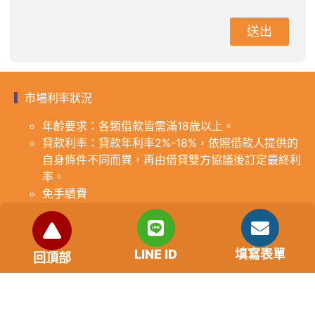
送出
市場利率狀況
年齡要求：各類借款皆需滿18歲以上。
貸款利率：貸款年利率2%-18%，依照借款人提供的
自身條件不同而異，再由借貸雙方協議後訂定最終利
率。
免手續費
還款期限：最短1個月，最長180個月，依照借貸雙
方協議而訂。
範例試算：小明急需現金10萬元，經多方比較利率
LINE ID
填寫表單
回頂部
後選定金主，雙方簽定於36個月內須還清借款，年
利率12%計算，每月利息1000元，無須手續費。
『本案例僅供參考，依最終核准結果為準，使用者請
審慎評估個人風險承擔能力。』