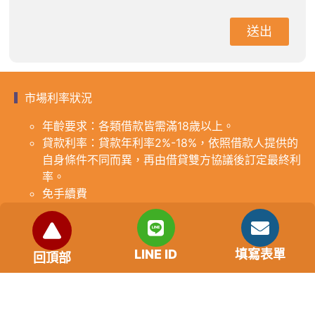
送出
市場利率狀況
年齡要求：各類借款皆需滿18歲以上。
貸款利率：貸款年利率2%-18%，依照借款人提供的
自身條件不同而異，再由借貸雙方協議後訂定最終利
率。
免手續費
還款期限：最短1個月，最長180個月，依照借貸雙
方協議而訂。
範例試算：小明急需現金10萬元，經多方比較利率
LINE ID
填寫表單
回頂部
後選定金主，雙方簽定於36個月內須還清借款，年
利率12%計算，每月利息1000元，無須手續費。
『本案例僅供參考，依最終核准結果為準，使用者請
審慎評估個人風險承擔能力。』