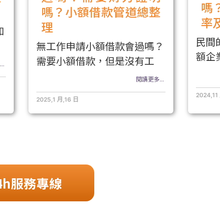
嗎
嗎？小額借款管道總整
率
理
如
民間
無工作申請小額借款會過嗎？
額企
需要小額借款，但是沒有工
..
閱讀更多...
2024,11
2025,1 月,16 日
4h服務專線