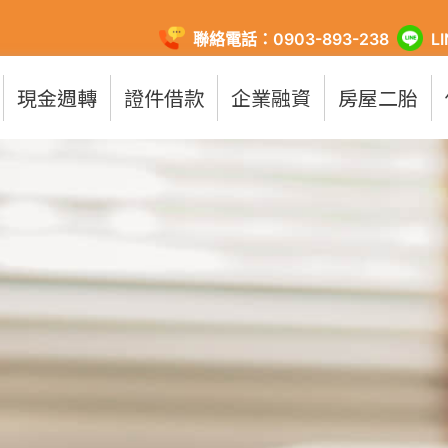
聯絡電話：0903-893-238
L
現金週轉
證件借款
企業融資
房屋二胎