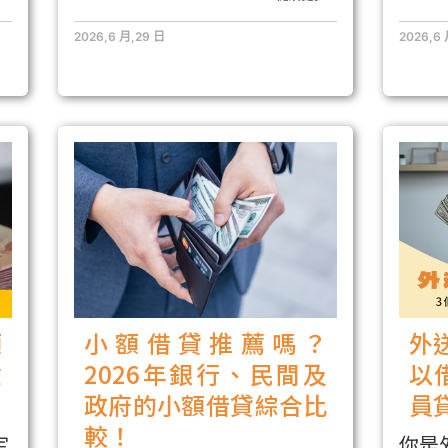
2026,6 月,29 日
2026,6
額
小額借貸推薦嗎？
外
意
2026年銀行、民間及
以
政府的小額借貸綜合比
員
較！
定
你是