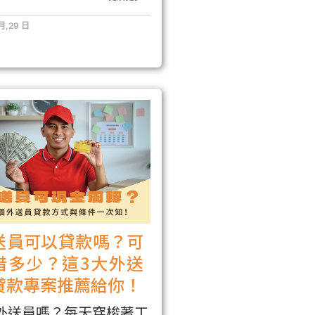
 月,29 日
送員可以貸款嗎？可
借多少？這3大外送
貸款專案推薦給你！
外送員嗎？每天穿梭著工