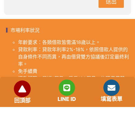
送出
市場利率狀況
年齡要求：各類借款皆需滿18歲以上。
貸款利率：貸款年利率2%-18%，依照借款人提供的
自身條件不同而異，再由借貸雙方協議後訂定最終利
率。
免手續費
還款期限：最短1個月，最長180個月，依照借貸雙
方協議而訂。
範例試算：小明急需現金10萬元，經多方比較利率
LINE ID
填寫表單
後選定金主，雙方簽定於36個月內須還清借款，年
回頂部
利率12%計算，每月利息1000元，無須手續費。
『本案例僅供參考，依最終核准結果為準，使用者請
審慎評估個人風險承擔能力。』
重要提醒