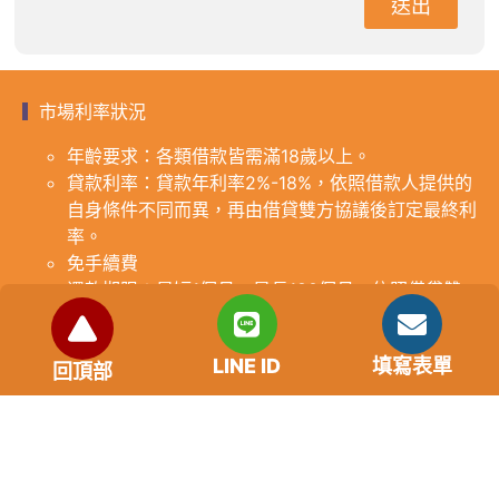
送出
市場利率狀況
年齡要求：各類借款皆需滿18歲以上。
貸款利率：貸款年利率2%-18%，依照借款人提供的
自身條件不同而異，再由借貸雙方協議後訂定最終利
率。
免手續費
還款期限：最短1個月，最長180個月，依照借貸雙
方協議而訂。
範例試算：小明急需現金10萬元，經多方比較利率
LINE ID
填寫表單
後選定金主，雙方簽定於36個月內須還清借款，年
回頂部
利率12%計算，每月利息1000元，無須手續費。
『本案例僅供參考，依最終核准結果為準，使用者請
審慎評估個人風險承擔能力。』
重要提醒