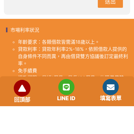
送出
市場利率狀況
年齡要求：各類借款皆需滿18歲以上。
貸款利率：貸款年利率2%-18%，依照借款人提供的
自身條件不同而異，再由借貸雙方協議後訂定最終利
率。
免手續費
還款期限：最短1個月，最長180個月，依照借貸雙
方協議而訂。
範例試算：小明急需現金10萬元，經多方比較利率
LINE ID
填寫表單
後選定金主，雙方簽定於36個月內須還清借款，年
回頂部
利率12%計算，每月利息1000元，無須手續費。
『本案例僅供參考，依最終核准結果為準，使用者請
審慎評估個人風險承擔能力。』
重要提醒