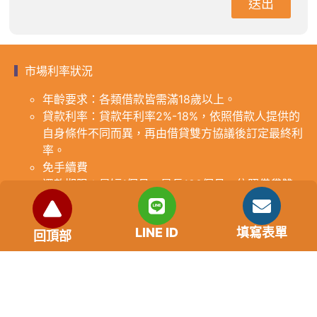
送出
市場利率狀況
年齡要求：各類借款皆需滿18歲以上。
貸款利率：貸款年利率2%-18%，依照借款人提供的
自身條件不同而異，再由借貸雙方協議後訂定最終利
率。
免手續費
還款期限：最短1個月，最長180個月，依照借貸雙
方協議而訂。
範例試算：小明急需現金10萬元，經多方比較利率
LINE ID
填寫表單
後選定金主，雙方簽定於36個月內須還清借款，年
回頂部
利率12%計算，每月利息1000元，無須手續費。
『本案例僅供參考，依最終核准結果為準，使用者請
審慎評估個人風險承擔能力。』
重要提醒