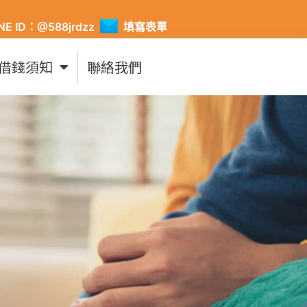
INE ID：@588jrdzz
填寫表單
借錢須知
聯絡我們