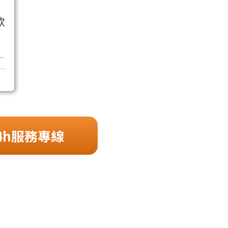
款
..
4h服務專線