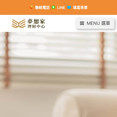
聯絡電話
LINE
填寫表單
MENU 選單