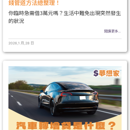
錢管道方法總整理！
你臨時急需借3萬元嗎？生活中難免出現突然發生
的狀況
閱讀更多...
2026,1 月,28 日