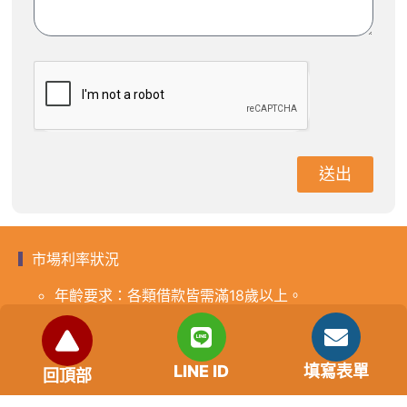
送出
市場利率狀況
年齡要求：各類借款皆需滿18歲以上。
貸款利率：貸款年利率2%-18%，依照借款人提供的
自身條件不同而異，再由借貸雙方協議後訂定最終利
率。
LINE ID
填寫表單
回頂部
免手續費
還款期限：最短1個月，最長180個月，依照借貸雙