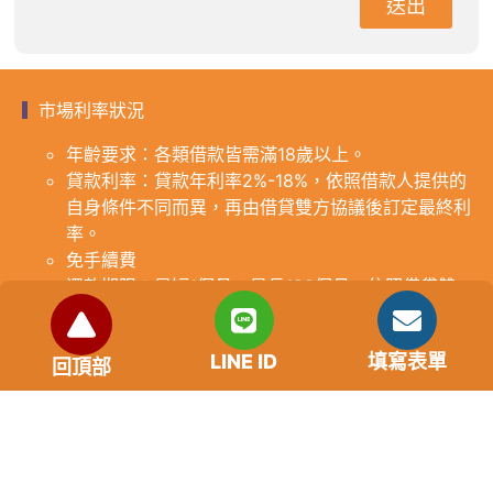
送出
市場利率狀況
年齡要求：各類借款皆需滿18歲以上。
貸款利率：貸款年利率2%-18%，依照借款人提供的
自身條件不同而異，再由借貸雙方協議後訂定最終利
率。
免手續費
還款期限：最短1個月，最長180個月，依照借貸雙
方協議而訂。
範例試算：小明急需現金10萬元，經多方比較利率
LINE ID
填寫表單
後選定金主，雙方簽定於36個月內須還清借款，年
回頂部
利率12%計算，每月利息1000元，無須手續費。
『本案例僅供參考，依最終核准結果為準，使用者請
審慎評估個人風險承擔能力。』
重要提醒