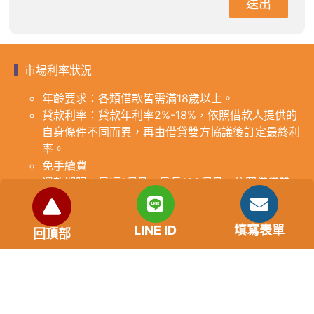
送出
市場利率狀況
年齡要求：各類借款皆需滿18歲以上。
貸款利率：貸款年利率2%-18%，依照借款人提供的
自身條件不同而異，再由借貸雙方協議後訂定最終利
率。
免手續費
還款期限：最短1個月，最長180個月，依照借貸雙
方協議而訂。
範例試算：小明急需現金10萬元，經多方比較利率
LINE ID
填寫表單
後選定金主，雙方簽定於36個月內須還清借款，年
回頂部
利率12%計算，每月利息1000元，無須手續費。
『本案例僅供參考，依最終核准結果為準，使用者請
審慎評估個人風險承擔能力。』
重要提醒