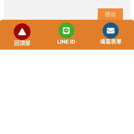
送出
LINE ID
填寫表單
市場利率狀況
回頂部
年齡要求：各類借款皆需滿18歲以上。
貸款利率：貸款年利率2%-18%，依照借款人提供的
自身條件不同而異，再由借貸雙方協議後訂定最終利
率。
免手續費
還款期限：最短1個月，最長180個月，依照借貸雙
方協議而訂。
範例試算：小明急需現金10萬元，經多方比較利率
後選定金主，雙方簽定於36個月內須還清借款，年
利率12%計算，每月利息1000元，無須手續費。
『本案例僅供參考，依最終核准結果為準，使用者請
審慎評估個人風險承擔能力。』