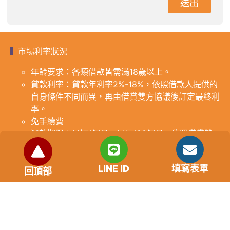
送出
市場利率狀況
年齡要求：各類借款皆需滿18歲以上。
貸款利率：貸款年利率2%-18%，依照借款人提供的
自身條件不同而異，再由借貸雙方協議後訂定最終利
率。
免手續費
還款期限：最短1個月，最長180個月，依照借貸雙
方協議而訂。
範例試算：小明急需現金10萬元，經多方比較利率
LINE ID
填寫表單
後選定金主，雙方簽定於36個月內須還清借款，年
回頂部
利率12%計算，每月利息1000元，無須手續費。
『本案例僅供參考，依最終核准結果為準，使用者請
審慎評估個人風險承擔能力。』
重要提醒