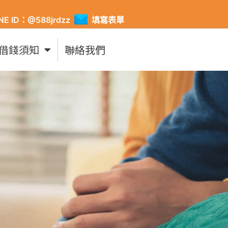
INE ID：@588jrdzz
填寫表單
借錢須知
聯絡我們