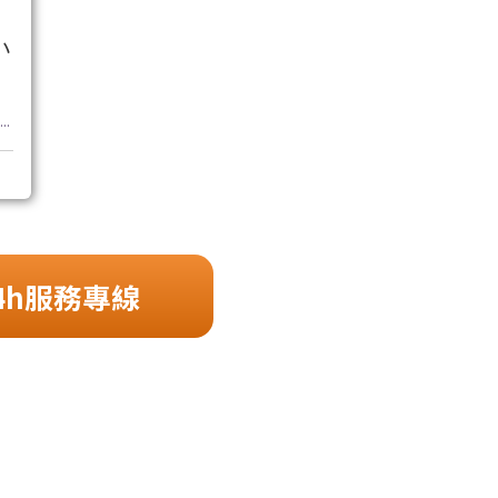
小
..
4h服務專線