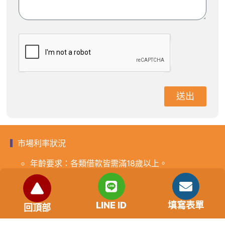
送出
市場利率狀況
年齡要求：各類借款皆需滿18歲以上。
貸款利率：貸款年利率2%-18%，依照借款人提供的
自身條件不同而異，再由借貸雙方協議後訂定最終利
率。
LINE ID
填寫表單
回頂部
免手續費
還款期限：最短1個月，最長180個月，依照借貸雙