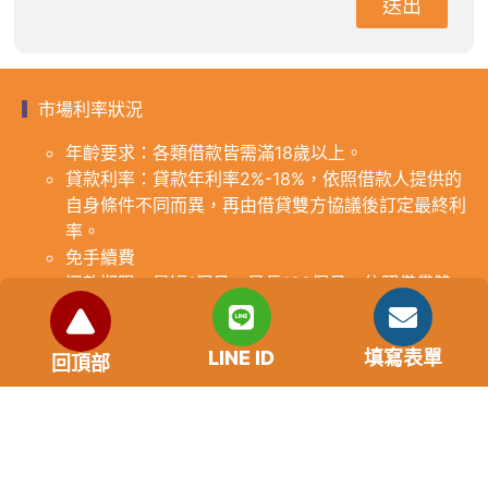
送出
市場利率狀況
年齡要求：各類借款皆需滿18歲以上。
貸款利率：貸款年利率2%-18%，依照借款人提供的
自身條件不同而異，再由借貸雙方協議後訂定最終利
率。
免手續費
還款期限：最短1個月，最長180個月，依照借貸雙
方協議而訂。
範例試算：小明急需現金10萬元，經多方比較利率
LINE ID
填寫表單
後選定金主，雙方簽定於36個月內須還清借款，年
回頂部
利率12%計算，每月利息1000元，無須手續費。
『本案例僅供參考，依最終核准結果為準，使用者請
審慎評估個人風險承擔能力。』
重要提醒