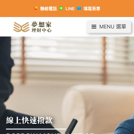
聯絡電話
LINE
填寫表單
MENU 選單
線上快速撥款