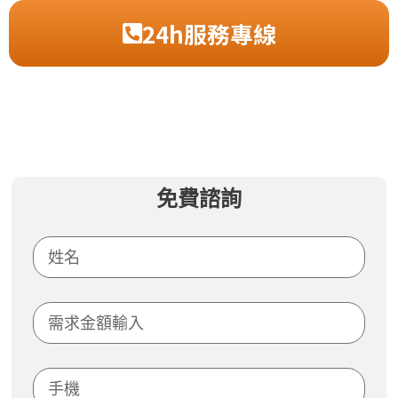
24h服務專線
免費諮詢