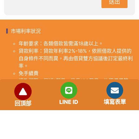
送出
市場利率狀況
年齡要求：各類借款皆需滿18歲以上。
貸款利率：貸款年利率2%-18%，依照借款人提供的
自身條件不同而異，再由借貸雙方協議後訂定最終利
率。
免手續費
還款期限：最短1個月，最長180個月，依照借貸雙
方協議而訂。
範例試算：小明急需現金10萬元，經多方比較利率
LINE ID
填寫表單
後選定金主，雙方簽定於36個月內須還清借款，年
回頂部
利率12%計算，每月利息1000元，無須手續費。
『本案例僅供參考，依最終核准結果為準，使用者請
審慎評估個人風險承擔能力。』
重要提醒