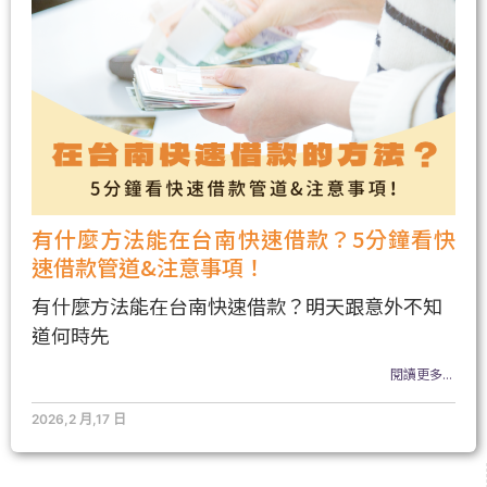
有什麼方法能在台南快速借款？5分鐘看快
速借款管道&注意事項！
有什麼方法能在台南快速借款？明天跟意外不知
道何時先
閱讀更多...
2026,2 月,17 日