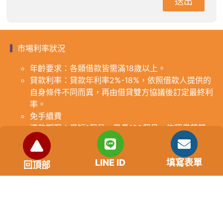
送出
市場利率狀況
年齡要求：各類借款皆需滿18歲以上。
貸款利率：貸款年利率2%-18%，依照借款人提供的
自身條件不同而異，再由借貸雙方協議後訂定最終利
率。
免手續費
還款期限：最短1個月，最長180個月，依照借貸雙
方協議而訂。
範例試算：小明急需現金10萬元，經多方比較利率
LINE ID
填寫表單
後選定金主，雙方簽定於36個月內須還清借款，年
回頂部
利率12%計算，每月利息1000元，無須手續費。
『本案例僅供參考，依最終核准結果為準，使用者請
審慎評估個人風險承擔能力。』
重要提醒