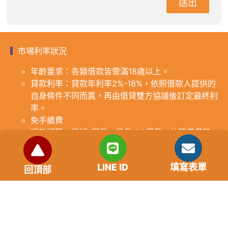
送出
市場利率狀況
年齡要求：各類借款皆需滿18歲以上。
貸款利率：貸款年利率2%-18%，依照借款人提供的
自身條件不同而異，再由借貸雙方協議後訂定最終利
率。
免手續費
還款期限：最短1個月，最長180個月，依照借貸雙
方協議而訂。
範例試算：小明急需現金10萬元，經多方比較利率
LINE ID
填寫表單
後選定金主，雙方簽定於36個月內須還清借款，年
回頂部
利率12%計算，每月利息1000元，無須手續費。
『本案例僅供參考，依最終核准結果為準，使用者請
審慎評估個人風險承擔能力。』
重要提醒