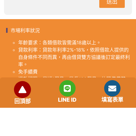
送出
市場利率狀況
年齡要求：各類借款皆需滿18歲以上。
貸款利率：貸款年利率2%-18%，依照借款人提供的
自身條件不同而異，再由借貸雙方協議後訂定最終利
率。
免手續費
還款期限：最短1個月，最長180個月，依照借貸雙
方協議而訂。
範例試算：小明急需現金10萬元，經多方比較利率
LINE ID
填寫表單
後選定金主，雙方簽定於36個月內須還清借款，年
回頂部
利率12%計算，每月利息1000元，無須手續費。
『本案例僅供參考，依最終核准結果為準，使用者請
審慎評估個人風險承擔能力。』
重要提醒