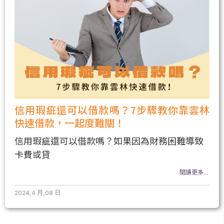
信用瑕疵還可以借款嗎？7步驟教你靠雲林
快速借款，一起度難關！
信用瑕疵還可以借款嗎？如果因為財務困難導致
卡費或貸
閱讀更多...
2024,4 月,08 日