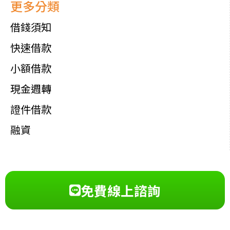
更多分類
借錢須知
快速借款
小額借款
現金週轉
證件借款
融資
免費線上諮詢