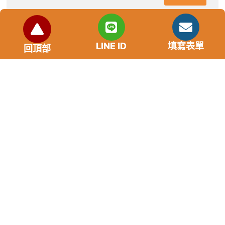
市場利率狀況
LINE ID
填寫表單
回頂部
年齡要求：各類借款皆需滿18歲以上。
貸款利率：貸款年利率2%-18%，依照借款人提供的
自身條件不同而異，再由借貸雙方協議後訂定最終利
率。
免手續費
還款期限：最短1個月，最長180個月，依照借貸雙
方協議而訂。
範例試算：小明急需現金10萬元，經多方比較利率
後選定金主，雙方簽定於36個月內須還清借款，年
利率12%計算，每月利息1000元，無須手續費。
『本案例僅供參考，依最終核准結果為準，使用者請
審慎評估個人風險承擔能力。』
重要提醒