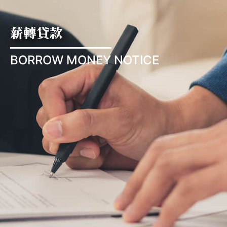
薪轉貸款
BORROW MONEY NOTICE