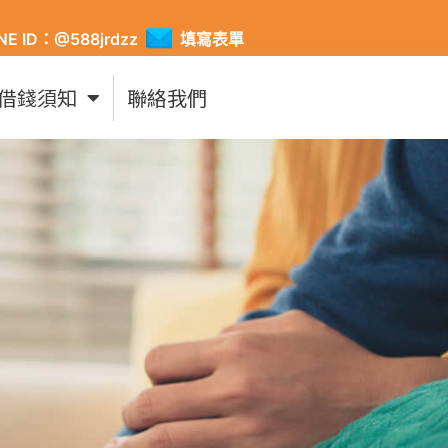
INE ID：@588jrdzz
填寫表單
借錢須知
聯絡我們