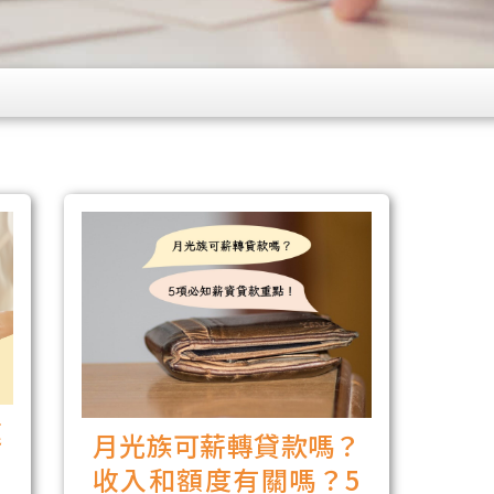
速
月光族可薪轉貸款嗎？
、
收入和額度有關嗎？5