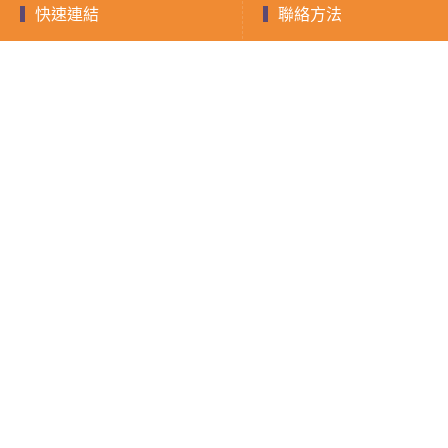
快速連結
聯絡方法
聯絡電話：0903-893
快速借款
融資
小額借款
房屋二胎
LINE ID：@588jrdz
現金週轉
借錢須知
填寫表單
證件借款
聯絡我們
隱私權政策