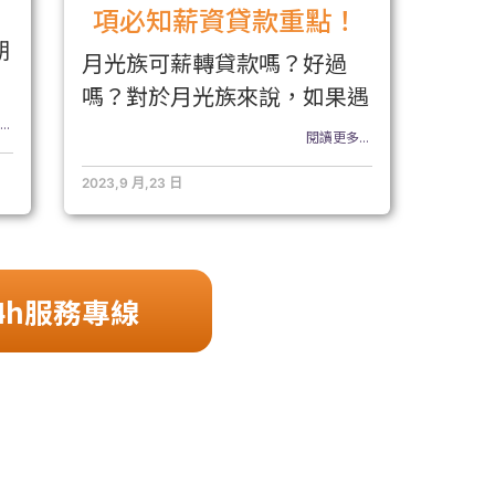
項必知薪資貸款重點！
期
月光族可薪轉貸款嗎？好過
嗎？對於月光族來說，如果遇
..
閱讀更多...
2023,9 月,23 日
4h服務專線