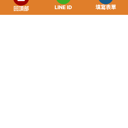
自身條件不同而異，再由借貸雙方協議後訂定最終利
LINE ID
填寫表單
率。
回頂部
免手續費
還款期限：最短1個月，最長180個月，依照借貸雙
方協議而訂。
範例試算：小明急需現金10萬元，經多方比較利率
後選定金主，雙方簽定於36個月內須還清借款，年
利率12%計算，每月利息1000元，無須手續費。
『本案例僅供參考，依最終核准結果為準，使用者請
審慎評估個人風險承擔能力。』
重要提醒
請“不”要給予銀行存及提款卡，以免成為詐騙集團的共犯。
任何類型儲值點數換現金都是詐骗。
未取得貸款前，事先給付任何名義費用都是詐騙，請勿上
當，並請撥打165反詐騙電話。
如果您的存摺及提款卡被騙走，請撥打台灣165反詐騙專線
協求幫助。