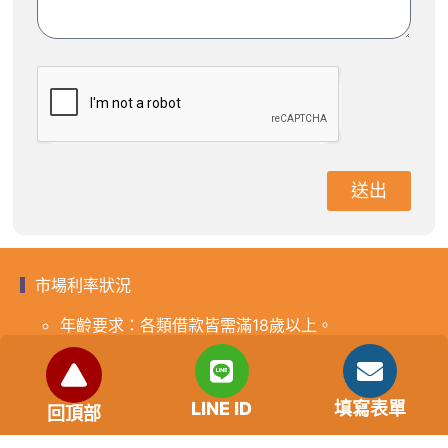
送出
市場利率狀況
年齡要求：各類借款皆需滿18歲以上。
貸款利率：貸款年利率2%-18%，依照借款人提供的
自身條件不同而異，再由借貸雙方協議後訂定最終利
率。
LINE ID
填寫表單
回頂部
免手續費
還款期限：最短1個月，最長180個月，依照借貸雙