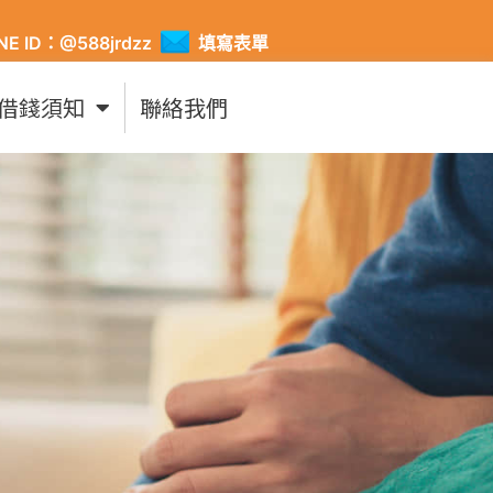
INE ID：@588jrdzz
填寫表單
借錢須知
聯絡我們