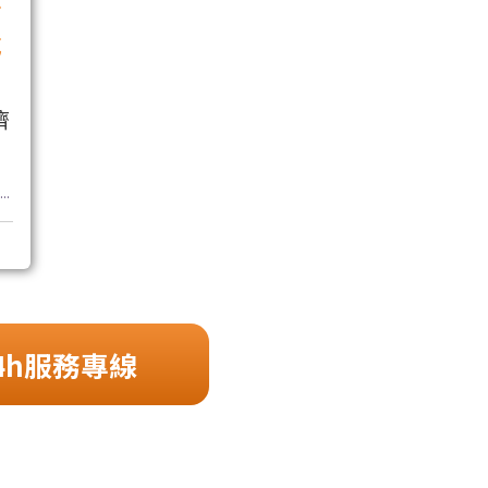
步
危
濟
..
4h服務專線