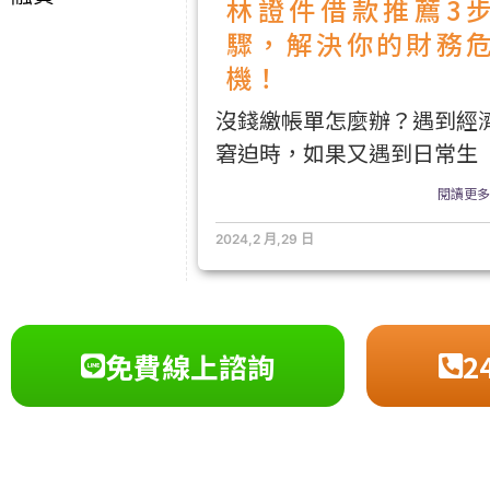
林證件借款推薦3
驟，解決你的財務
機！
沒錢繳帳單怎麼辦？遇到經
窘迫時，如果又遇到日常生
閱讀更多.
2024,2 月,29 日
免費線上諮詢
2