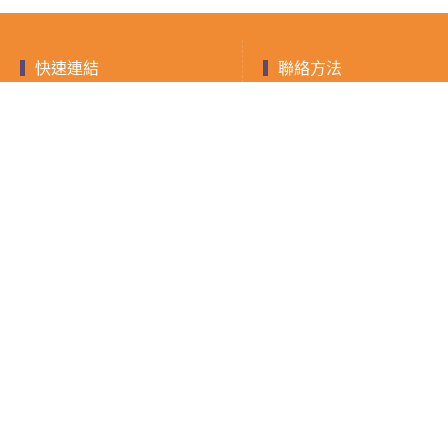
快速連結
聯絡方法
聯絡電話：0903-893
快速借款
融資
小額借款
房屋二胎
LINE ID：@588jrdz
現金週轉
借錢須知
填寫表單
證件借款
聯絡我們
隱私權政策