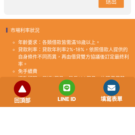
送出
市場利率狀況
年齡要求：各類借款皆需滿18歲以上。
貸款利率：貸款年利率2%-18%，依照借款人提供的
自身條件不同而異，再由借貸雙方協議後訂定最終利
率。
免手續費
還款期限：最短1個月，最長180個月，依照借貸雙
方協議而訂。
範例試算：小明急需現金10萬元，經多方比較利率
LINE ID
填寫表單
後選定金主，雙方簽定於36個月內須還清借款，年
回頂部
利率12%計算，每月利息1000元，無須手續費。
『本案例僅供參考，依最終核准結果為準，使用者請
審慎評估個人風險承擔能力。』
重要提醒