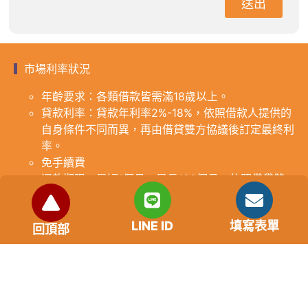
送出
市場利率狀況
年齡要求：各類借款皆需滿18歲以上。
貸款利率：貸款年利率2%-18%，依照借款人提供的
自身條件不同而異，再由借貸雙方協議後訂定最終利
率。
免手續費
還款期限：最短1個月，最長180個月，依照借貸雙
方協議而訂。
範例試算：小明急需現金10萬元，經多方比較利率
LINE ID
填寫表單
後選定金主，雙方簽定於36個月內須還清借款，年
回頂部
利率12%計算，每月利息1000元，無須手續費。
『本案例僅供參考，依最終核准結果為準，使用者請
審慎評估個人風險承擔能力。』
重要提醒