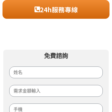
24h服務專線
免費諮詢