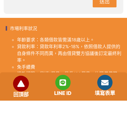
送出
市場利率狀況
年齡要求：各類借款皆需滿18歲以上。
貸款利率：貸款年利率2%-18%，依照借款人提供的
自身條件不同而異，再由借貸雙方協議後訂定最終利
率。
免手續費
還款期限：最短1個月，最長180個月，依照借貸雙
方協議而訂。
範例試算：小明急需現金10萬元，經多方比較利率
LINE ID
填寫表單
後選定金主，雙方簽定於36個月內須還清借款，年
回頂部
利率12%計算，每月利息1000元，無須手續費。
『本案例僅供參考，依最終核准結果為準，使用者請
審慎評估個人風險承擔能力。』
重要提醒