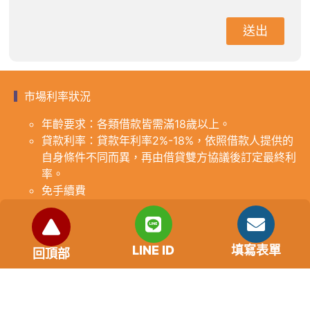
送出
市場利率狀況
年齡要求：各類借款皆需滿18歲以上。
貸款利率：貸款年利率2%-18%，依照借款人提供的
自身條件不同而異，再由借貸雙方協議後訂定最終利
率。
免手續費
還款期限：最短1個月，最長180個月，依照借貸雙
方協議而訂。
範例試算：小明急需現金10萬元，經多方比較利率
LINE ID
填寫表單
回頂部
後選定金主，雙方簽定於36個月內須還清借款，年
利率12%計算，每月利息1000元，無須手續費。
『本案例僅供參考，依最終核准結果為準，使用者請
審慎評估個人風險承擔能力。』