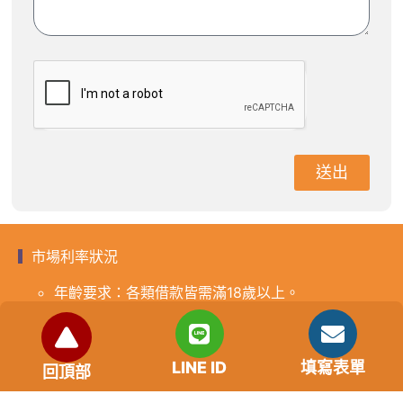
送出
市場利率狀況
年齡要求：各類借款皆需滿18歲以上。
貸款利率：貸款年利率2%-18%，依照借款人提供的
自身條件不同而異，再由借貸雙方協議後訂定最終利
率。
LINE ID
填寫表單
回頂部
免手續費
還款期限：最短1個月，最長180個月，依照借貸雙