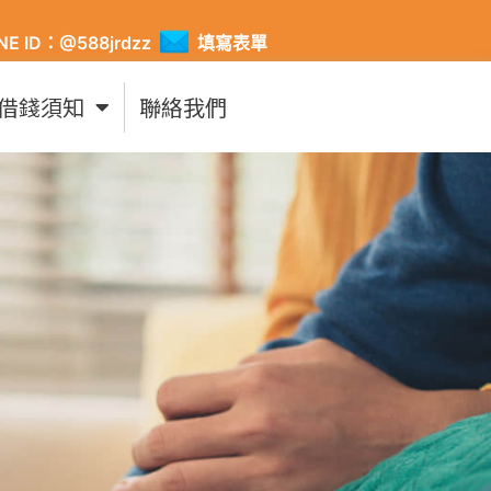
INE ID：@588jrdzz
填寫表單
借錢須知
聯絡我們