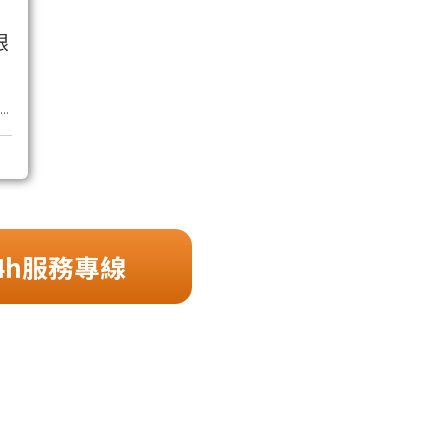
跟
..
4h服務專線