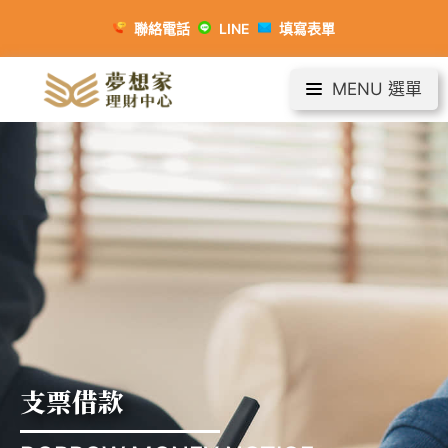
聯絡電話
LINE
填寫表單
MENU 選單
支票借款