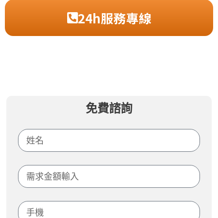
24h服務專線
免費諮詢