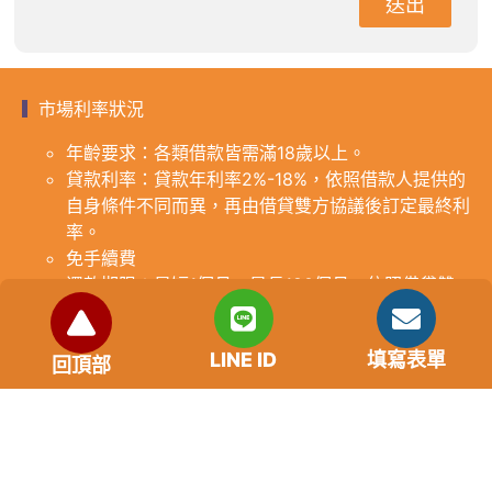
送出
市場利率狀況
年齡要求：各類借款皆需滿18歲以上。
貸款利率：貸款年利率2%-18%，依照借款人提供的
自身條件不同而異，再由借貸雙方協議後訂定最終利
率。
免手續費
還款期限：最短1個月，最長180個月，依照借貸雙
方協議而訂。
範例試算：小明急需現金10萬元，經多方比較利率
LINE ID
填寫表單
後選定金主，雙方簽定於36個月內須還清借款，年
回頂部
利率12%計算，每月利息1000元，無須手續費。
『本案例僅供參考，依最終核准結果為準，使用者請
審慎評估個人風險承擔能力。』
重要提醒