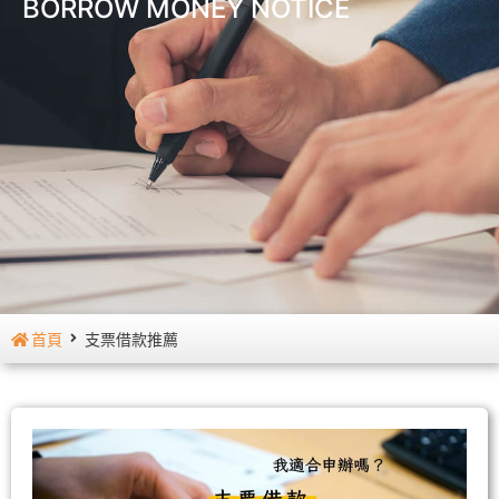
BORROW MONEY NOTICE
首頁
支票借款推薦