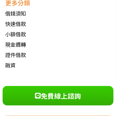
更多分類
借錢須知
快速借款
小額借款
現金週轉
證件借款
融資
免費線上諮詢