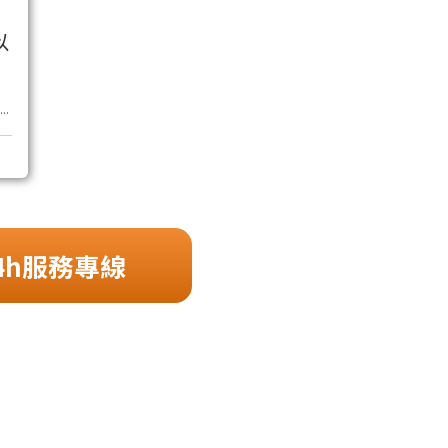
以
..
4h服務專線