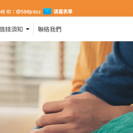
INE ID：@588jrdzz
填寫表單
借錢須知
聯絡我們