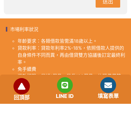
送出
市場利率狀況
年齡要求：各類借款皆需滿18歲以上。
貸款利率：貸款年利率2%-18%，依照借款人提供的
自身條件不同而異，再由借貸雙方協議後訂定最終利
率。
免手續費
還款期限：最短1個月，最長180個月，依照借貸雙
方協議而訂。
範例試算：小明急需現金10萬元，經多方比較利率
LINE ID
填寫表單
後選定金主，雙方簽定於36個月內須還清借款，年
回頂部
利率12%計算，每月利息1000元，無須手續費。
『本案例僅供參考，依最終核准結果為準，使用者請
審慎評估個人風險承擔能力。』
重要提醒