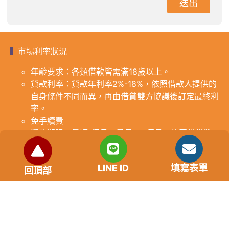
送出
市場利率狀況
年齡要求：各類借款皆需滿18歲以上。
貸款利率：貸款年利率2%-18%，依照借款人提供的
自身條件不同而異，再由借貸雙方協議後訂定最終利
率。
免手續費
還款期限：最短1個月，最長180個月，依照借貸雙
方協議而訂。
範例試算：小明急需現金10萬元，經多方比較利率
LINE ID
填寫表單
後選定金主，雙方簽定於36個月內須還清借款，年
回頂部
利率12%計算，每月利息1000元，無須手續費。
『本案例僅供參考，依最終核准結果為準，使用者請
審慎評估個人風險承擔能力。』
重要提醒