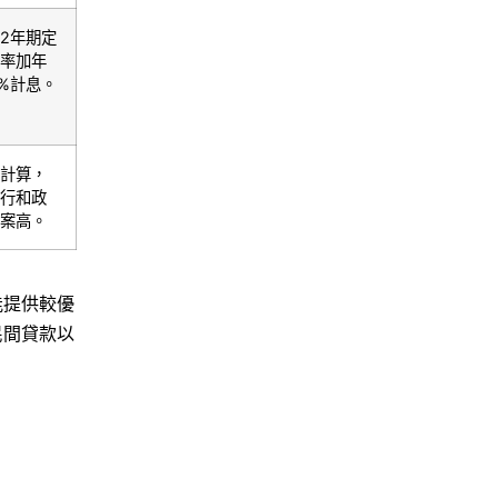
2年期定
率加年
5%計息。
計算，
行和政
案高。
能提供較優
民間貸款以