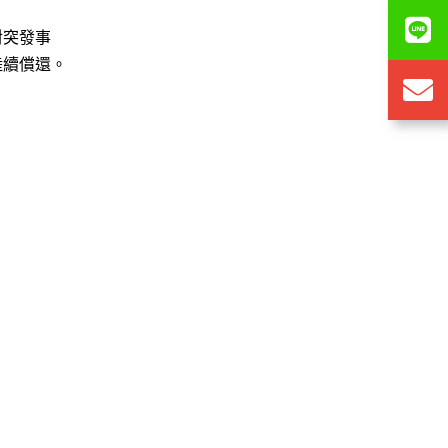
對突發事
陸續償還。