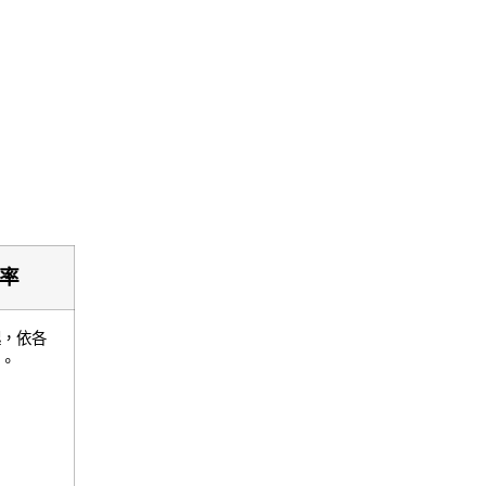
率
起，依各
。