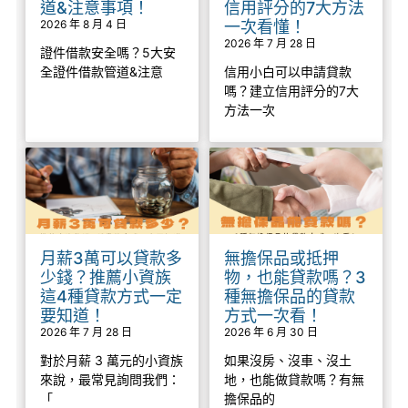
道&注意事項！
信用評分的7大方法
2026 年 8 月 4 日
一次看懂！
2026 年 7 月 28 日
證件借款安全嗎？5大安
全證件借款管道&注意
信用小白可以申請貸款
嗎？建立信用評分的7大
方法一次
月薪3萬可以貸款多
無擔保品或抵押
少錢？推薦小資族
物，也能貸款嗎？3
這4種貸款方式一定
種無擔保品的貸款
要知道！
方式一次看！
2026 年 7 月 28 日
2026 年 6 月 30 日
對於月薪 3 萬元的小資族
如果沒房、沒車、沒土
來說，最常見詢問我們：
地，也能做貸款嗎？有無
「
擔保品的