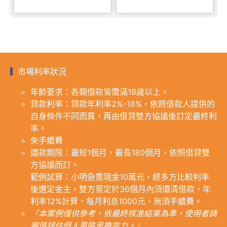
市場利率狀況
年齡要求：各類借款皆需滿18歲以上。
貸款利率：貸款年利率2%-18%，依照借款人提供的
自身條件不同而異，再由借貸雙方協議後訂定最終利
率。
免手續費
還款期限：最短1個月，最長180個月，依照借貸雙
方協議而訂。
範例試算：小明急需現金10萬元，經多方比較利率
後選定金主，雙方簽定於36個月內須還清借款，年
利率12%計算，每月利息1000元，無須手續費。
『本案例僅供參考，依最終核准結果為準，使用者請
審慎評估個人風險承擔能力。』