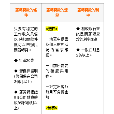
薪轉貸款的條
薪轉貸款的流
薪轉貸款的利
件
程
率
只要有穩定的
<
送件>
◆ 相較銀行來
工作收入具備
說民間薪轉貸
－填寫申請書
以下這3個條件
款的利率較高
及個人財務狀
就可以申辦民
況的需求確
◆ 一般在月息
間薪轉貸。
認。
2％以上。
◆ 年滿20歲
－目前所需要
◆ 勞健保證明
的額度與用
(勞保保在公司
途。
3個月以上)
－評定出客戶
◆ 薪資轉帳證
每月可負擔金
明(公司薪資轉
額
帳記錄3個月以
<
審核>
上)