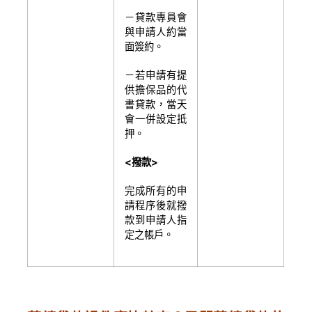
－貸款專員會
與申請人約當
面簽約。
－若申請有提
供擔保品的代
書貸款，當天
會一併設定抵
押。
<
撥款>
完成所有的申
請程序後就撥
款到申請人指
定之帳戶。