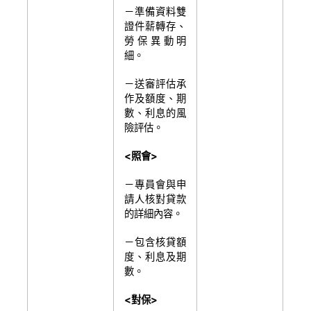
－準備資料雙
證件薪轉存、
勞保異動明
細。
－送審評估承
作及額度、期
數、利息的風
險評估。
<
照會>
－專員會與申
請人核對貸款
的詳細內容。
－包含核貸額
度、利息及期
數。
<
對保>