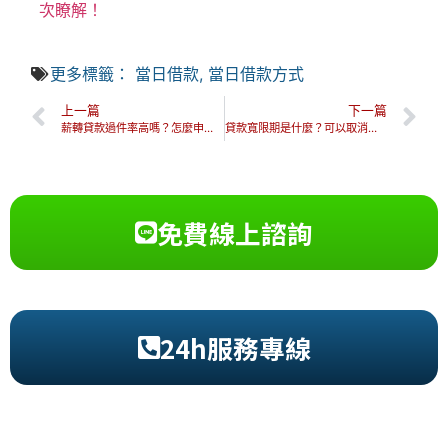
次瞭解！
更多標籤：
當日借款
,
當日借款方式
上一篇
下一篇
薪轉貸款過件率高嗎？怎麼申請？5個評估重點一次帶你看！
貸款寬限期是什麼？可以取消嗎？8大寬限期常見QA一次看！
免費線上諮詢
24h服務專線