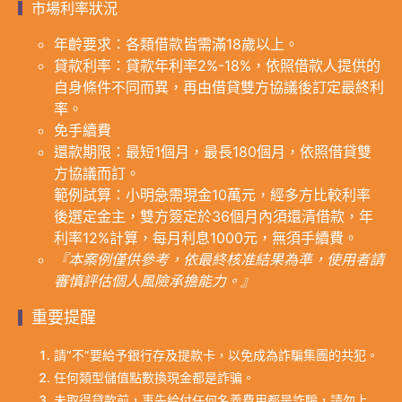
市場利率狀況
年齡要求：各類借款皆需滿18歲以上。
貸款利率：貸款年利率2%-18%，依照借款人提供的
自身條件不同而異，再由借貸雙方協議後訂定最終利
率。
免手續費
還款期限：最短1個月，最長180個月，依照借貸雙
方協議而訂。
範例試算：小明急需現金10萬元，經多方比較利率
後選定金主，雙方簽定於36個月內須還清借款，年
利率12%計算，每月利息1000元，無須手續費。
『本案例僅供參考，依最終核准結果為準，使用者請
審慎評估個人風險承擔能力。』
重要提醒
請“不”要給予銀行存及提款卡，以免成為詐騙集團的共犯。
任何類型儲值點數換現金都是詐骗。
未取得貸款前，事先給付任何名義費用都是詐騙，請勿上