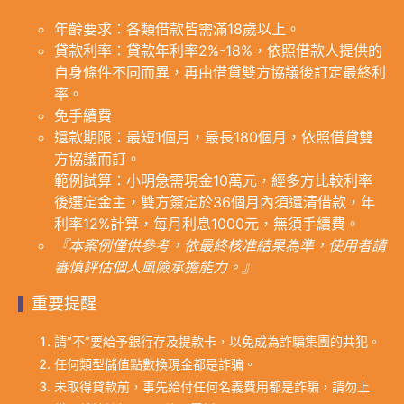
年齡要求：各類借款皆需滿18歲以上。
貸款利率：貸款年利率2%-18%，依照借款人提供的
自身條件不同而異，再由借貸雙方協議後訂定最終利
率。
免手續費
還款期限：最短1個月，最長180個月，依照借貸雙
方協議而訂。
範例試算：小明急需現金10萬元，經多方比較利率
後選定金主，雙方簽定於36個月內須還清借款，年
利率12%計算，每月利息1000元，無須手續費。
『本案例僅供參考，依最終核准結果為準，使用者請
審慎評估個人風險承擔能力。』
重要提醒
請“不”要給予銀行存及提款卡，以免成為詐騙集團的共犯。
任何類型儲值點數換現金都是詐骗。
未取得貸款前，事先給付任何名義費用都是詐騙，請勿上