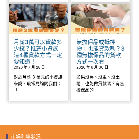
月薪3萬可以貸款多
無擔保品或抵押
少錢？推薦小資族
物，也能貸款嗎？3
這4種貸款方式一定
種無擔保品的貸款
要知道！
方式一次看！
2026 年 7 月 28 日
2026 年 6 月 30 日
對於月薪 3 萬元的小資族
如果沒房、沒車、沒土
來說，最常見詢問我們：
地，也能做貸款嗎？有無
「
擔保品的
市場利率狀況