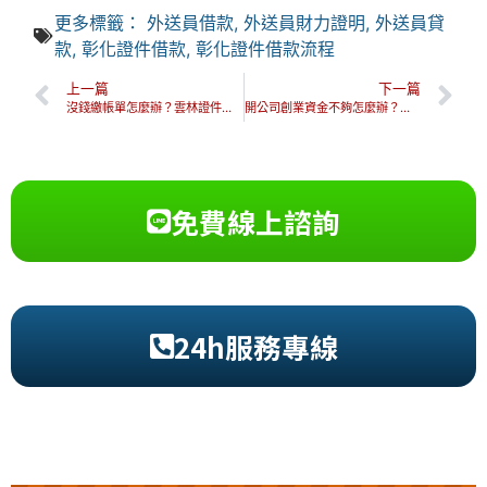
更多標籤：
外送員借款
,
外送員財力證明
,
外送員貸
款
,
彰化證件借款
,
彰化證件借款流程
上一篇
下一篇
沒錢繳帳單怎麼辦？雲林證件借款推薦3步驟，解決你的財務危機！
開公司創業資金不夠怎麼辦？創業前推薦先瞭解這3大補助＆規劃！
免費線上諮詢
24h服務專線