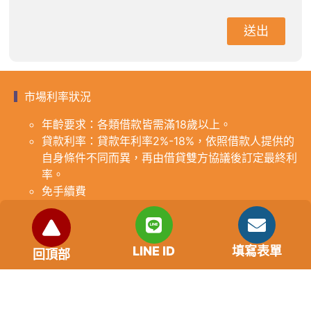
送出
市場利率狀況
年齡要求：各類借款皆需滿18歲以上。
貸款利率：貸款年利率2%-18%，依照借款人提供的
自身條件不同而異，再由借貸雙方協議後訂定最終利
率。
免手續費
還款期限：最短1個月，最長180個月，依照借貸雙
方協議而訂。
範例試算：小明急需現金10萬元，經多方比較利率
LINE ID
填寫表單
回頂部
後選定金主，雙方簽定於36個月內須還清借款，年
利率12%計算，每月利息1000元，無須手續費。
『本案例僅供參考，依最終核准結果為準，使用者請
審慎評估個人風險承擔能力。』