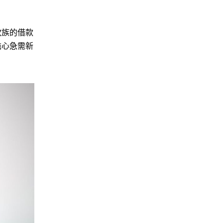
款族的借款
擔心急需新