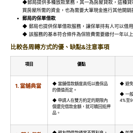
◆郵局提供多種放款業務，其一為房屋貸款，這種貸
買房屋所需的資金，也為需要大筆現金進行其他開銷
郵局的保單借款
◆ 郵局也提供保單借款服務，讓保單持有人可以借
◆ 該服務的基本符合條件為保險費需要繳付一年以
比較各周轉方式的優、缺點&注意事項
項目
優點
◆ 當舖借款額度高低以擔保品
◆ 避
1.
當舖典當
的價值⽽定。
◆ ⼀
◆ 申請人在雙⽅約定的期限內
4%⾄
償還完借款⾦額，就可贖回抵押
品。
◆ 親友間借款通常不算利息，
◆ 如