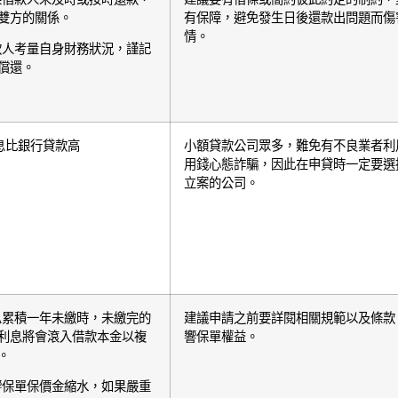
雙方的關係。
有保障，避免發生日後還款出問題而傷
情。
款人考量自身財務狀況，謹記
償還。
息比銀⾏貸款⾼
小額貸款公司眾多，難免有不良業者利
用錢心態詐騙，因此在申貸時一定要選
立案的公司。
息累積⼀年未繳時，未繳完的
建議申請之前要詳閱相關規範以及條款
利息將會滾入借款本⾦以複
響保單權益。
。
響保單保價⾦縮⽔，如果嚴重