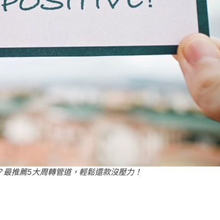
？最推薦5大周轉管道，輕鬆還款沒壓力！