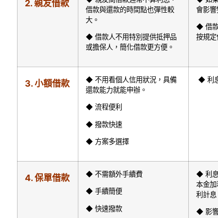
2.
親友借款
借款與還款的時間點也彈性較
會影響
大。
◆ 借
◆ 借款人不用特別提供抵押品
按規定
或擔保人，簡化借款更方便。
◆ 不用看個⼈信⽤狀況，具備
◆ 利
3.
小額借款
還款能⼒就能申辦。
◆ 流程便利
◆ 撥款快速
◆ 方案多選擇
◆ 不需額外⼿續費
◆ 利
4.
保單借款
本⾦加
◆ ⼿續簡便
利計息
◆ 快速撥款
◆ 影