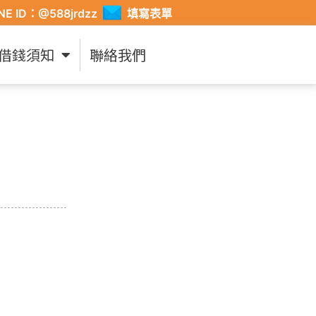
INE ID：@588jrdzz
填寫表單
借錢須知
聯絡我們
！