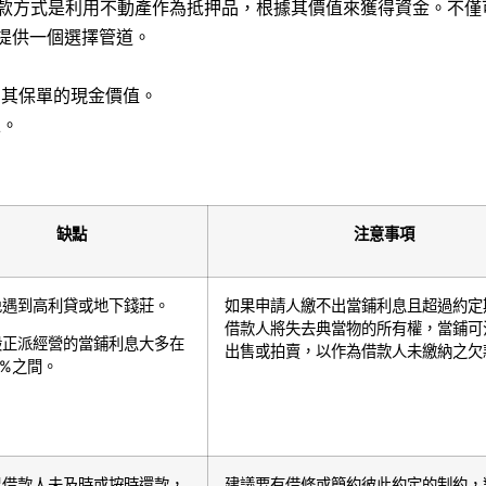
款方式是利用不動產作為抵押品，根據其價值來獲得資金。不僅
提供一個選擇管道。
用其保單的現金價值。
上。
缺點
注意事項
免遇到⾼利貸或地下錢莊。
如果申請人繳不出當鋪利息且超過約定
借款人將失去典當物的所有權，當鋪可
般正派經營的當鋪利息大多在
出售或拍賣，以作為借款人未繳納之欠
9%之間。
果借款人未及時或按時還款，
建議要有借條或簡約彼此約定的制約，