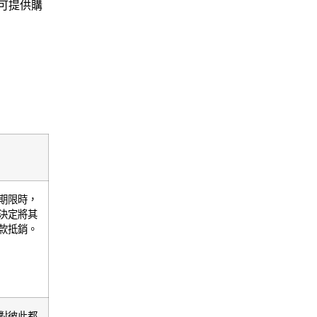
可提供購
期限時，
決定將其
款抵銷。
對彼此都