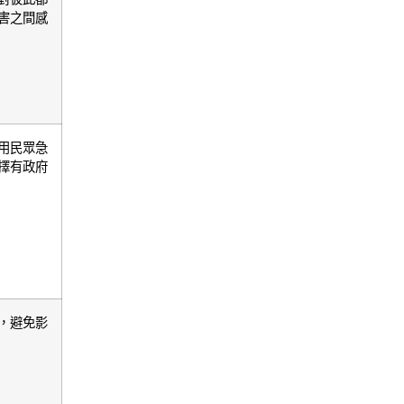
害之間感
用民眾急
擇有政府
，避免影