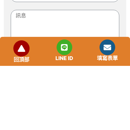
LINE ID
填寫表單
回頂部
送出
市場利率狀況
年齡要求：各類借款皆需滿18歲以上。