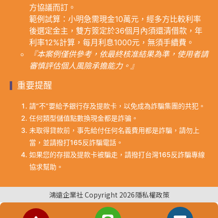
方協議而訂。
範例試算：小明急需現金10萬元，經多方比較利率
後選定金主，雙方簽定於36個月內須還清借款，年
利率12%計算，每月利息1000元，無須手續費。
『本案例僅供參考，依最終核准結果為準，使用者請
審慎評估個人風險承擔能力。』
重要提醒
請“不”要給予銀行存及提款卡，以免成為詐騙集團的共犯。
任何類型儲值點數換現金都是詐骗。
未取得貸款前，事先給付任何名義費用都是詐騙，請勿上
當，並請撥打165反詐騙電話。
如果您的存摺及提款卡被騙走，請撥打台灣165反詐騙專線
協求幫助。
鴻遠企業社 Copyright 2026
隱私權政策