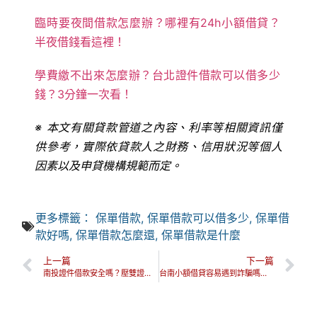
臨時要夜間借款怎麼辦？哪裡有24h小額借貸？
半夜借錢看這裡！
學費繳不出來怎麼辦？台北證件借款可以借多少
錢？3分鐘一次看！
※ 本文有關貸款管道之內容、利率等相關資訊僅
供參考，實際依貸款人之財務、信用狀況等個人
因素以及申貸機構規範而定。
更多標籤：
保單借款
,
保單借款可以借多少
,
保單借
款好嗎
,
保單借款怎麼還
,
保單借款是什麼
上一篇
下一篇
南投證件借款安全嗎？壓雙證件是詐騙？證件借款該注意的4件事！
台南小額借貸容易遇到詐騙嗎？5招教你如何安心借貸！