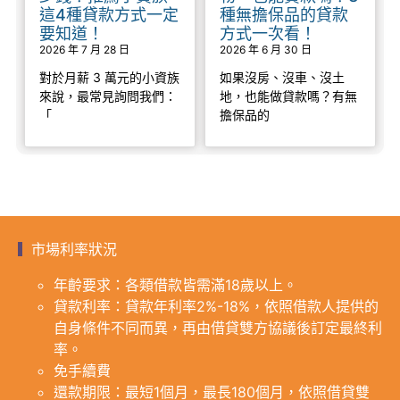
這4種貸款方式一定
種無擔保品的貸款
要知道！
方式一次看！
2026 年 7 月 28 日
2026 年 6 月 30 日
對於月薪 3 萬元的小資族
如果沒房、沒車、沒土
來說，最常見詢問我們：
地，也能做貸款嗎？有無
「
擔保品的
市場利率狀況
年齡要求：各類借款皆需滿18歲以上。
貸款利率：貸款年利率2%-18%，依照借款人提供的
自身條件不同而異，再由借貸雙方協議後訂定最終利
率。
免手續費
還款期限：最短1個月，最長180個月，依照借貸雙