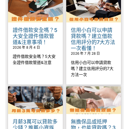
證件借款安全嗎？5
信用小白可以申請
大安全證件借款管
貸款嗎？建立借款
道&注意事項！
信用評分的7大方法
2026 年 8 月 4 日
一次看懂！
2026 年 7 月 28 日
證件借款安全嗎？5大安
全證件借款管道&注意
信用小白可以申請貸款
嗎？建立信用評分的7大
方法一次
月薪3萬可以貸款多
無擔保品或抵押
少錢？推薦小資族
物，也能貸款嗎？3