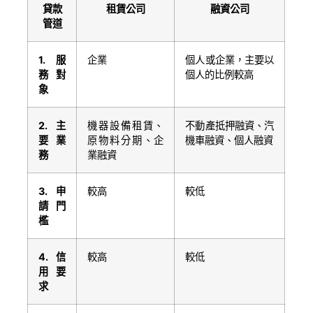
貸款
租賃公司
融資公司
管道
1.
服
企業
個人或企業，主要以
務對
個人的比例較高
象
2.
主
機器設備租賃、
不動產抵押融資、汽
要業
原物料分期、企
機車融資、個人融資
務
業融資
3.
申
較高
較低
請門
檻
4.
信
較高
較低
用要
求