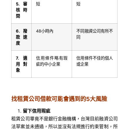
5.
審
短
短
核時
間
6.
撥
48小時內
不同融資公司有所不
款速
同
度
7.
適
信用條件略有瑕
信用條件不佳的個人
用對
疵的中小企業
或企業
象
找租賃公司借款可能會遇到的5大風險
留下信用瑕疵
租賃公司畢竟不是銀行金融機構，台灣目前融資公司
法草案並未通過，所以並沒有法規進行約束管制，所